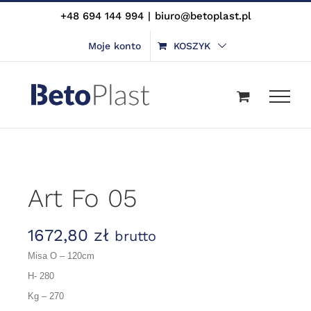
Skip
+48 694 144 994
|
biuro@betoplast.pl
to
Moje konto
KOSZYK
content
Art Fo 05
1672,80
zł
brutto
Misa O – 120cm
H- 280
Kg – 270