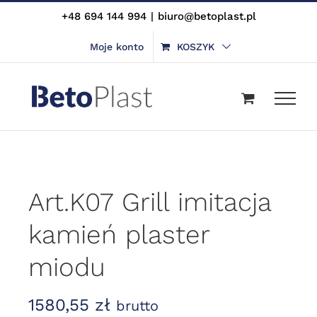
Skip
+48 694 144 994
|
biuro@betoplast.pl
to
Moje konto
KOSZYK
content
Art.K07 Grill imitacja
kamień plaster
miodu
1580,55
zł
brutto