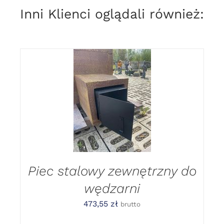
Inni Klienci oglądali również:
DODAJ DO
KOSZYKA
/
DETAILS
Piec stalowy zewnętrzny do
wędzarni
473,55
zł
brutto