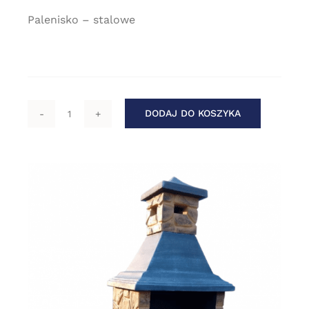
Palenisko – stalowe
DODAJ DO KOSZYKA
ilość
Art.K07
Grill
imitacja
kamień
plaster
miodu