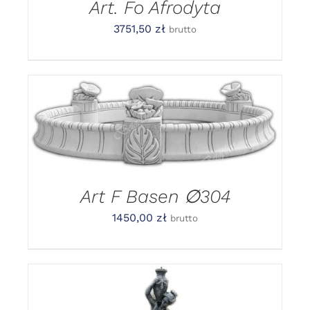
Art. Fo Afrodyta
3751,50
zł
brutto
DODAJ DO KOSZYKA
/
DETAILS
Art F Basen ∅304
1450,00
zł
brutto