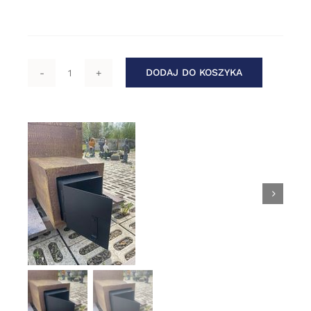
DODAJ DO KOSZYKA
ilość
Piec
stalowy
zewnętrzny
do
wędzarni