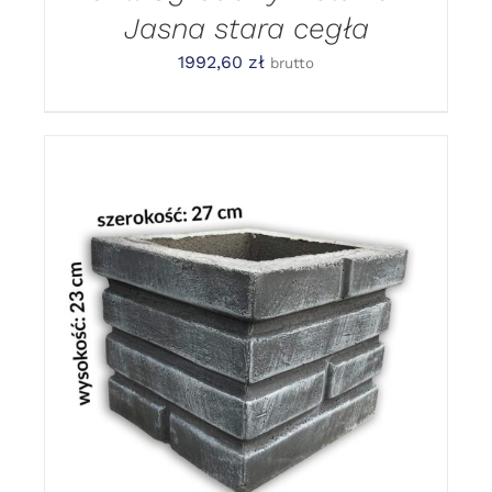
Jasna stara cegła
1992,60
zł
brutto
DODAJ DO KOSZYKA
/
DETAILS