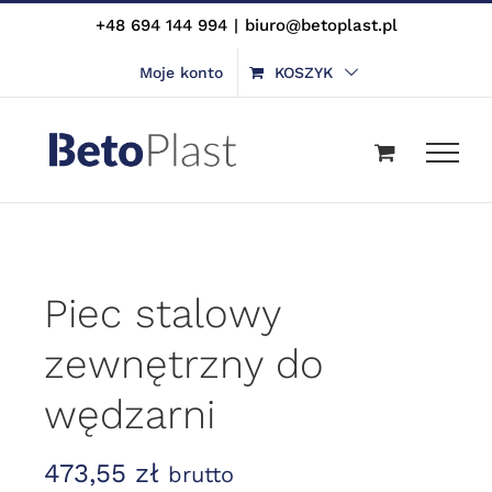
Skip
+48 694 144 994
|
biuro@betoplast.pl
to
Moje konto
KOSZYK
content
Piec stalowy
zewnętrzny do
wędzarni
473,55
zł
brutto