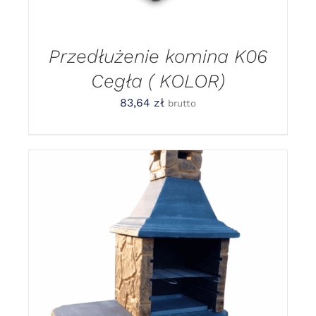
Przedłużenie komina K06
Cegła ( KOLOR)
83,64
zł
brutto
DODAJ DO KOSZYKA
/
DETAILS