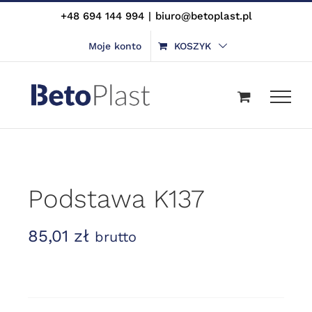
Skip
+48 694 144 994
|
biuro@betoplast.pl
to
Moje konto
KOSZYK
content
Podstawa K137
85,01
zł
brutto