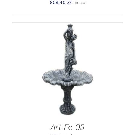
959,40
zł
brutto
DODAJ DO
KOSZYKA
/
DETAILS
Art Fo 05