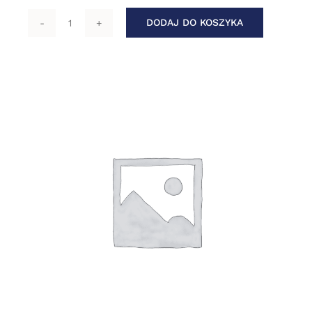
DODAJ DO KOSZYKA
ilość
Podstawa
K137