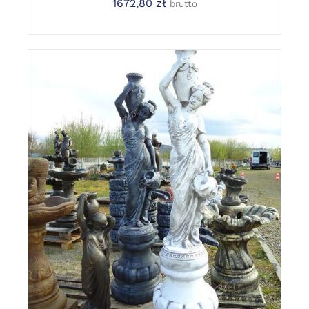
1672,80
zł
brutto
DODAJ DO KOSZYKA
/
DETAILS