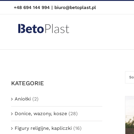
Skip
+48 694 144 994
|
biuro@betoplast.pl
to
content
So
KATEGORIE
Aniołki
(2)
Donice, wazony, kosze
(28)
Figury religijne, kapliczki
(16)