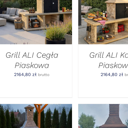
DODAJ DO KOSZYKA
/
DODAJ DO KOSZ
SZYBKI PODGLĄD
SZYBKI POD
Grill ALI Cegła
Grill ALI 
Piaskowa
Piaskow
2164,80
zł
2164,80
zł
brutto
b