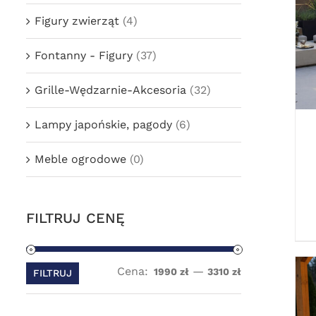
Figury zwierząt
(4)
Fontanny - Figury
(37)
Grille-Wędzarnie-Akcesoria
(32)
Lampy japońskie, pagody
(6)
Meble ogrodowe
(0)
FILTRUJ CENĘ
Cena:
—
Cena
Cena
1990 zł
3310 zł
FILTRUJ
min
max