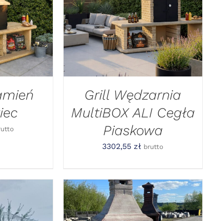
YKA
/
DODAJ DO KOSZYKA
/
GLĄD
SZYBKI PODGLĄD
Kamień
Grill Wędzarnia
iec
MultiBOX ALI Cegła
Piaskowa
rutto
3302,55
zł
brutto