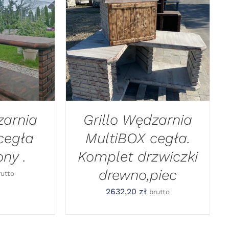
YKA
/
DODAJ DO KOSZYKA
/
GLĄD
SZYBKI PODGLĄD
zarnia
Grillo Wędzarnia
cegła
MultiBOX cegła.
ny .
Komplet drzwiczki
drewno,piec
rutto
2632,20
zł
brutto