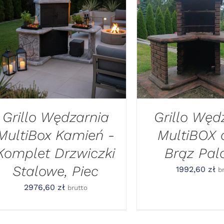
DODAJ DO KOSZYKA
/
DODAJ DO KOSZ
SZYBKI PODGLĄD
SZYBKI POD
Grillo Wędzarnia
Grillo Węd
MultiBox Kamień -
MultiBOX 
Komplet Drzwiczki
Brąz Palo
Stalowe, Piec
1992,60
zł
b
2976,60
zł
brutto